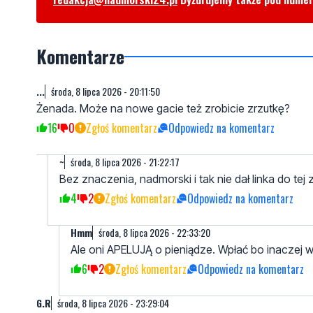
Komentarze
...
środa, 8 lipca 2026 - 20:11:50
Żenada. Może na nowe gacie też zrobicie zrzutkę?
16
0
Zgłoś komentarz
Odpowiedz na komentarz
~
środa, 8 lipca 2026 - 21:22:17
Bez znaczenia, nadmorski i tak nie dał linka do tej z
4
2
Zgłoś komentarz
Odpowiedz na komentarz
Hmm
środa, 8 lipca 2026 - 22:33:20
Ale oni APELUJĄ o pieniądze. Wpłać bo inaczej w
6
2
Zgłoś komentarz
Odpowiedz na komentarz
G.R
środa, 8 lipca 2026 - 23:29:04