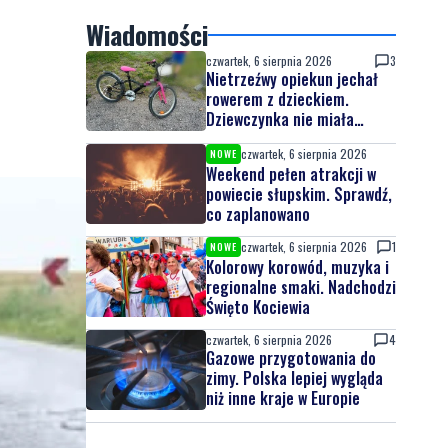
Wiadomości
czwartek, 6 sierpnia 2026
3
Nietrzeźwy opiekun jechał
rowerem z dzieckiem.
Dziewczynka nie miała
kasku
czwartek, 6 sierpnia 2026
NOWE
Weekend pełen atrakcji w
powiecie słupskim. Sprawdź,
co zaplanowano
czwartek, 6 sierpnia 2026
1
NOWE
Kolorowy korowód, muzyka i
regionalne smaki. Nadchodzi
Święto Kociewia
czwartek, 6 sierpnia 2026
4
Gazowe przygotowania do
zimy. Polska lepiej wygląda
niż inne kraje w Europie