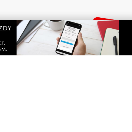
tarze! Jeśli widzisz niestosowny wpis - kliknij
dpowiedz
portalu