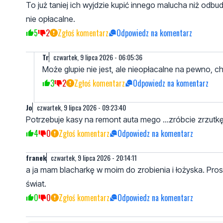
To już taniej ich wyjdzie kupić innego malucha niż odbud
nie opłacalne.
5
2
Zgłoś komentarz
Odpowiedz na komentarz
Tr
czwartek, 9 lipca 2026 - 06:05:36
Może glupie nie jest, ale nieopłacalne na pewno, 
3
2
Zgłoś komentarz
Odpowiedz na komentarz
Jo
czwartek, 9 lipca 2026 - 09:23:40
Potrzebuje kasy na remont auta mego ...zróbcie zrzutk
4
0
Zgłoś komentarz
Odpowiedz na komentarz
franek
czwartek, 9 lipca 2026 - 20:14:11
a ja mam blacharkę w moim do zrobienia i łożyska. Pros
świat.
0
0
Zgłoś komentarz
Odpowiedz na komentarz