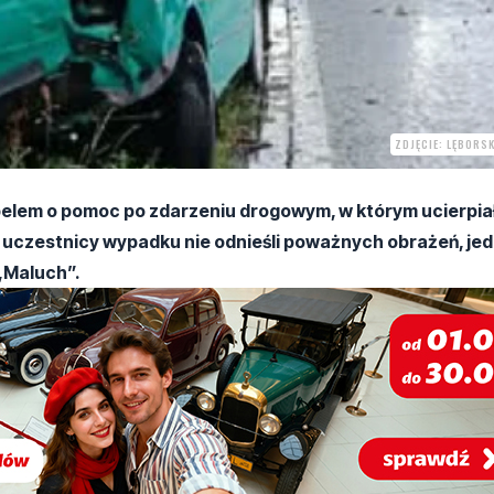
ZDJĘCIE: LĘBORSK
apelem o pomoc po zdarzeniu drogowym, w którym ucierpiał
 uczestnicy wypadku nie odnieśli poważnych obrażeń, je
 „Maluch”.