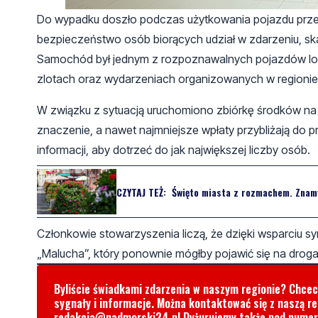
Do wypadku doszło podczas użytkowania pojazdu przez
bezpieczeństwo osób biorących udział w zdarzeniu, s
Samochód był jednym z rozpoznawalnych pojazdów lokaln
zlotach oraz wydarzeniach organizowanych w regionie
W związku z sytuacją uruchomiono zbiórkę środków na
znaczenie, a nawet najmniejsze wpłaty przybliżają do 
informacji, aby dotrzeć do jak największej liczby osób.
CZYTAJ TEŻ:
Święto miasta z rozmachem. Znam
Członkowie stowarzyszenia liczą, że dzięki wsparciu 
„Malucha”, który ponownie mógłby pojawić się na drog
Byliście świadkami zdarzenia w naszym regionie? Chce
sygnały i informacje. Można kontaktować się z naszą r
redakcja@nadmorski24.pl
Dyżurujemy także pod nume