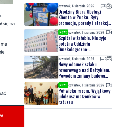
czwartek, 6 sierpnia 2026
3
i
Urodziny Biura Obsługi
.
Klienta w Pucku. Były
promocje, porady i atrakcje
 się na
dla najmłodszych
czwartek, 6 sierpnia 2026
4
NOWE
Szpital w żałobie. Nie żyje
położna Oddziału
c ma
Ginekologiczno-
nie
Położniczego
czwartek, 6 sierpnia 2026
2
Nowy odcinek szlaku
rowerowego nad Bałtykiem.
Powodem zmiany budowa
elektrowni jądrowej
czwartek, 6 sierpnia 2026
2
NOWE
Pół wieku razem. Wyjątkowy
wać
jubileusz małżonków w
ratuszu
ze