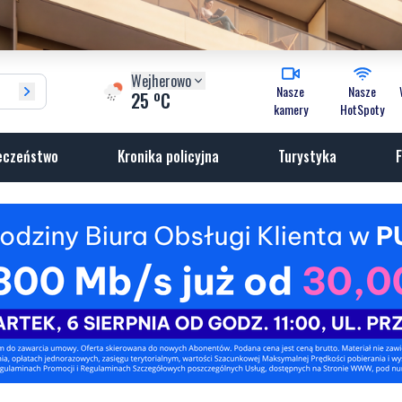
Wejherowo
Nasze
Nasze
o
25
C
kamery
HotSpoty
eczeństwo
Kronika policyjna
Turystyka
F