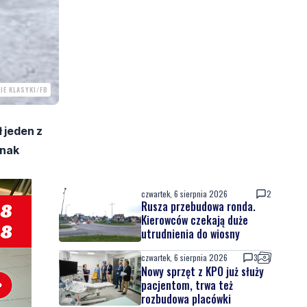
IE KLASYKI/FB
 jeden z
dnak
czwartek, 6 sierpnia 2026
2
Rusza przebudowa ronda.
Kierowców czekają duże
utrudnienia do wiosny
czwartek, 6 sierpnia 2026
3
Nowy sprzęt z KPO już służy
pacjentom, trwa też
rozbudowa placówki