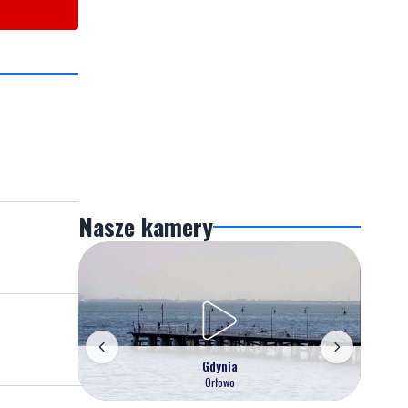
Nasze kamery
Gdynia
Orłowo