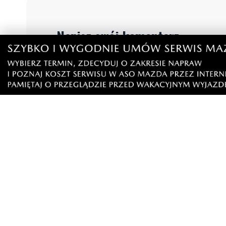
Napisz swój komentarz
Nie hejtuj, pisz kulturalnie i zgodne z prawem komen
"zgłoś nadużycie".
Imię / Podpis
O
Wiadomość
Klikając "dodaj komentarz", akceptujesz regulamin 