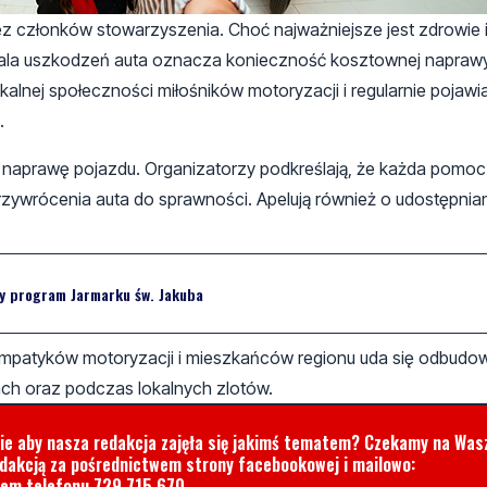
 członków stowarzyszenia. Choć najważniejsze jest zdrowie 
kala uszkodzeń auta oznacza konieczność kosztownej naprawy
ej społeczności miłośników motoryzacji i regularnie pojawiał
.
 naprawę pojazdu. Organizatorzy podkreślają, że każda pomo
przywrócenia auta do sprawności. Apelują również o udostępnia
y program Jarmarku św. Jakuba
sympatyków motoryzacji i mieszkańców regionu uda się odbudo
ach oraz podczas lokalnych zlotów.
cie aby nasza redakcja zajęła się jakimś tematem? Czekamy na Was
edakcją za pośrednictwem strony facebookowej i mailowo:
rem telefonu
729 715 670
.