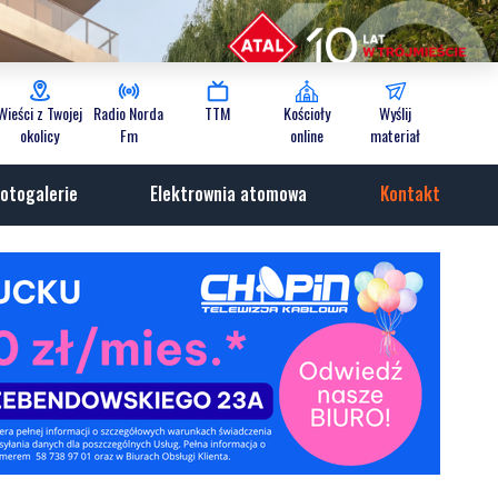
Wieści z Twojej
Radio Norda
TTM
Kościoły
Wyślij
okolicy
Fm
online
materiał
otogalerie
Elektrownia atomowa
Kontakt