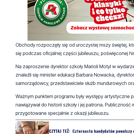
Obchody rozpoczęły się od uroczystej mszy świętej, kt
się podczas oficjalnej części jubileuszu, poświęconej his
Na zaproszenie dyrektor szkoły Marioli Motyl w wydarzeni
znaleźli się minister edukacji Barbara Nowacka, dyre
samorządowcy, przedstawiciele służb mundurowych oraz
Ważnym punktem programu były występy artystyczne pr
nawiązywał do historii szkoły i jej patrona. Publiczno
przygotowane specjalnie z okazji jubileuszu.
CZYTAJ TEŻ:
Czternastu kandydatów powalczy 