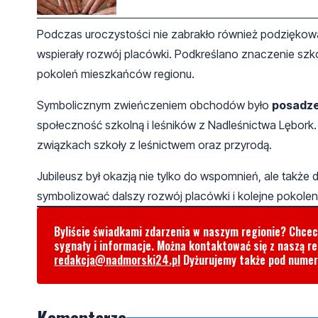
Podczas uroczystości nie zabrakło również podziękowań
wspierały rozwój placówki. Podkreślano znaczenie szko
pokoleń mieszkańców regionu.
Symbolicznym zwieńczeniem obchodów było
posadze
społeczność szkolną i leśników z Nadleśnictwa Lębork.
związkach szkoły z leśnictwem oraz przyrodą.
Jubileusz był okazją nie tylko do wspomnień, ale takż
symbolizować dalszy rozwój placówki i kolejne pokolenia
Byliście świadkami zdarzenia w naszym regionie? Chce
sygnały i informacje. Można kontaktować się z naszą r
redakcja@nadmorski24.pl
Dyżurujemy także pod nume
Komentarze