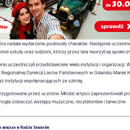
óra nadała wydarzeniu podniosły charakter. Następnie uczestnic
torii szkoły oraz ludziom, którzy przez lata tworzyli jej społecz
u uczestniczyli przedstawiciele wielu instytucji i organizacji.
ktor Regionalnej Dyrekcji Lasów Państwowych w Gdańsku Marek 
 instytucji współpracujących ze szkołą.
zygotowane przez uczniów. Młodzi artyści zaprezentowali pro
ść mogła zobaczyć występy muzyczne, recytatorskie i taneczne
o miejsce w Radzie Seniorów