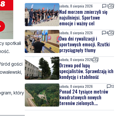
sobota, 8 sierpnia 2026
7
Nad morzem zmierzyli się
najsilniejsi. Sportowe
emocje i ważny cel
sobota, 8 sierpnia 2026
4
Dwa dni rywalizacji i
y spotkali
sportowych emocji. Rzutki
przyciągnęły tłumy
ność.
sobota, 8 sierpnia 2026
 Wśród gości
Drzewa pod lupą
specjalistów. Sprawdzają ich
Kowalewski,
kondycję i stabilność
sobota, 8 sierpnia 2026
13
Ponad 24 tysiące metrów
gram, który
kwadratowych nowych
terenów zielonych.
Powstanie nowa przestrzeń
do wypoczynku