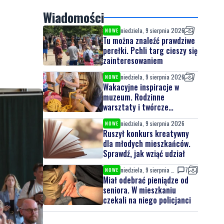
Wiadomości
niedziela, 9 sierpnia 2026
NOWE
Tu można znaleźć prawdziwe
perełki. Pchli targ cieszy się
zainteresowaniem
niedziela, 9 sierpnia 2026
NOWE
Wakacyjne inspiracje w
muzeum. Rodzinne
warsztaty i twórcze
spotkania
niedziela, 9 sierpnia 2026
NOWE
Ruszył konkurs kreatywny
dla młodych mieszkańców.
Sprawdź, jak wziąć udział
niedziela, 9 sierpnia 2026
7
NOWE
Miał odebrać pieniądze od
seniora. W mieszkaniu
czekali na niego policjanci