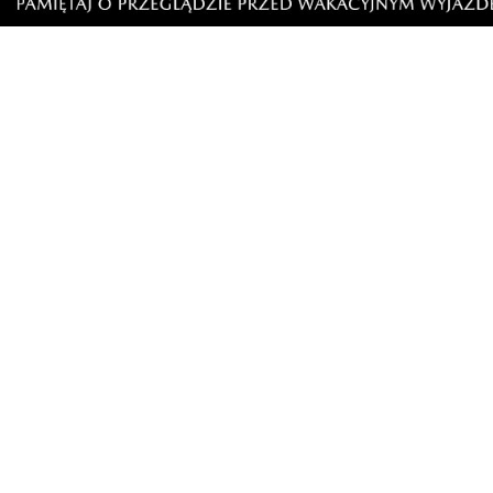
NOWE
NOWE
Tu można znaleźć prawdziwe
Wakacyjn
perełki. Pchli targ cieszy się
Rodzinne 
zainteresowaniem
spotkani
Artykuły
Informacje
Wiadomości
O portalu
Sport
Kontakt
Kultura
Regulamin
Społeczeństwo
Polityka prywatności
Kronika policyjna
Reklama