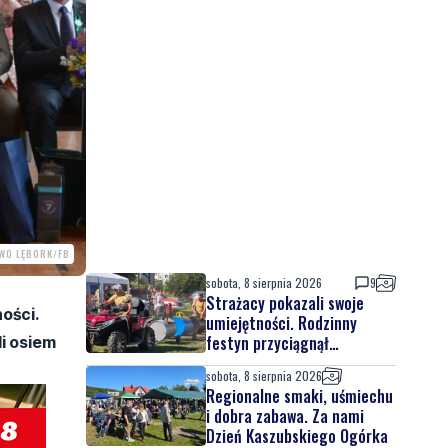
TWO LĘBORK/FB
sobota, 8 sierpnia 2026
9
Strażacy pokazali swoje
ości.
umiejętności. Rodzinny
festyn przyciągnął
i osiem
mieszkańców oraz gości
sobota, 8 sierpnia 2026
Regionalne smaki, uśmiechu
i dobra zabawa. Za nami
Dzień Kaszubskiego Ogórka