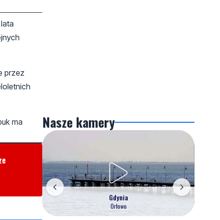
lata
ejnych
e przez
loletnich
Nasze kamery
 buk ma
ze
Gdynia
Orłowo