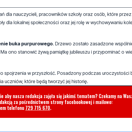
 dla nauczycieli, pracowników szkoły oraz osób, które przez 
ły dla lokalnej społeczności oraz jej rolę w wychowywaniu kol
nie buka purpurowego
. Drzewo zostało zasadzone wspólni
 Ma ono stanowić żywą pamiątkę jubileuszu i przypominać o wie
e do spojrzenia w przyszłość. Posadzony podczas uroczystości
 uczniów, które będą tworzyć jej historię.
cie aby nasza redakcja zajęła się jakimś tematem? Czekamy na Was
edakcją za pośrednictwem strony facebookowej i mailowo:
rem telefonu
729 715 670
.