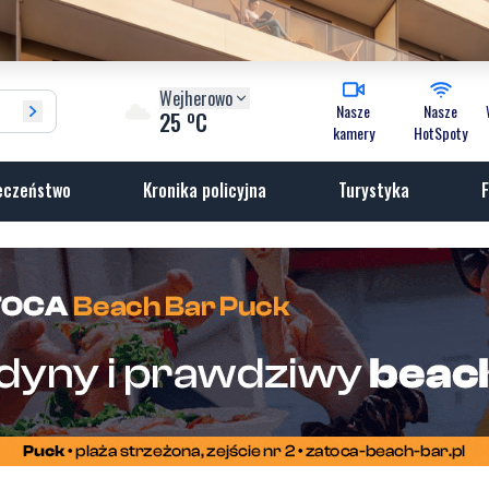
Wejherowo
Nasze
Nasze
o
25
C
kamery
HotSpoty
eczeństwo
Kronika policyjna
Turystyka
F