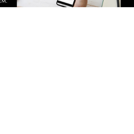
NOWE
e inspiracje w muzeum.
Ruszył konkurs kreatywn
warsztaty i twórcze
młodych mieszkańców. S
a
jak wziąć udział
Zobacz
Nad
Two
Fotogalerie
Inf
Nasze HotSpoty
oko
Nasze kamery
Ka
Praca
Praca IT Gdańsk
GoWork.pl
Dodaj ofertę pracy