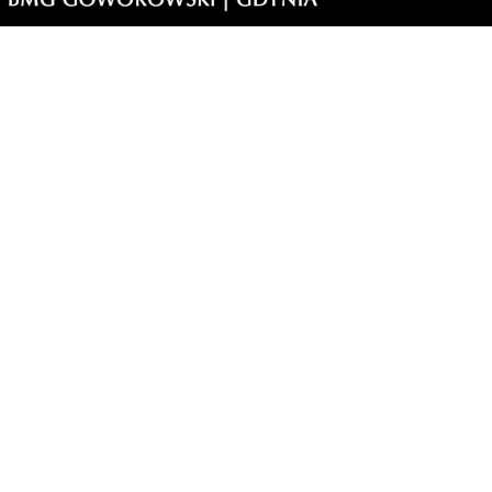
y dla
prawdź,
morski24.pl - portal informacyjny z Małego Trójmiasta Kaszubskiego.
ja codzienna dawka najnowszych wiadomości z najbliższej okolicy.
ormacje społeczne, kulturalne i sportowe z Wejherowa, Pucka, Redy, Rumi i
lic. Zawsze sprawdzone i aktualne info dla mieszkańców Małego Trójmiasta
szubskiego.