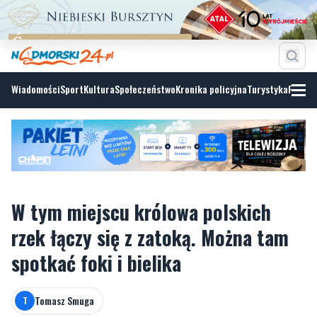
Wiadomości
Sport
Kultura
Społeczeństwo
Kronika policyjna
Turystyka
Fotoga
W tym miejscu królowa polskich
rzek łączy się z zatoką. Można tam
spotkać foki i bielika
Tomasz Smuga
T
piątek, 5 czerwca 2026, 13:00