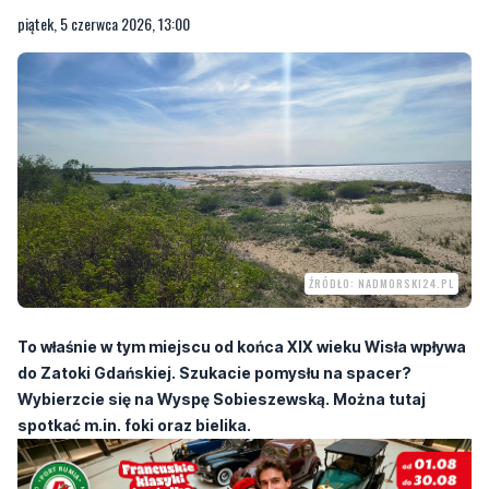
ŹRÓDŁO: NADMORSKI24.PL
To właśnie w tym miejscu od końca XIX wieku Wisła wpływa
do Zatoki Gdańskiej. Szukacie pomysłu na spacer?
Wybierzcie się na Wyspę Sobieszewską. Można tutaj
spotkać m.in. foki oraz bielika.
Trasa prowadzi na północ od przeprawy promowej Świbno–