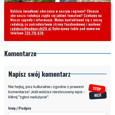
Wasze sygnały i informacje. Można kontaktować się z naszą
redakcją za pośrednictwem strony facebookowej i mailowo:
redakcja@nadmorski24.pl
Dyżurujemy także pod numerem
telefonu
729 715 670
.
Komentarze
Napisz swój komentarz
Nie hejtuj, pisz kulturalnie i zgodne z prawem
komentarze! Jeśli widzisz niestosowny wpis -
kliknij "zgłoś nadużycie".
Imię / Podpis
Odpowiedz