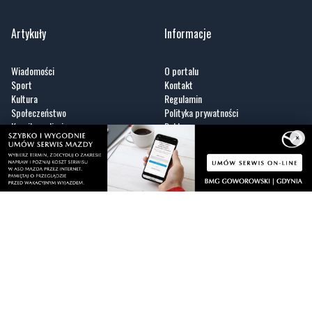
Wiadomości
O portalu
Sport
Kontakt
Kultura
Regulamin
Społeczeństwo
Polityka prywatności
Kronika policyjna
Reklama
Zobacz
×
Fotogalerie
Nasze HotSpoty
Nasze kamery
Praca
Praca IT Gdańsk
GoWork.pl
Dodaj ofertę pracy
Nadmorski24.pl - portal informacyjny z Małego Trójmiasta Kaszubskiego. Twoja
codzienna dawka najnowszych wiadomości z najbliższej okolicy. Informacje
społeczne, kulturalne i sportowe z Wejherowa, Pucka, Redy, Rumi i okolic.
Zawsze sprawdzone i aktualne info dla mieszkańców Małego Trójmiasta