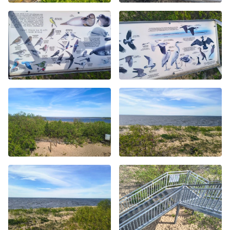
Byliście świadkami zdarzenia w naszym regionie? Chcecie
aby nasza redakcja zajęła się jakimś tematem? Czekamy na