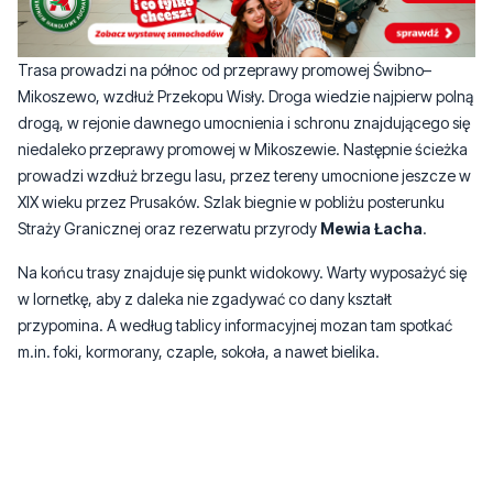
Mikoszewo, wzdłuż Przekopu Wisły. Droga wiedzie najpierw polną
drogą, w rejonie dawnego umocnienia i schronu znajdującego się
niedaleko przeprawy promowej w Mikoszewie. Następnie ścieżka
prowadzi wzdłuż brzegu lasu, przez tereny umocnione jeszcze w
XIX wieku przez Prusaków. Szlak biegnie w pobliżu posterunku
Straży Granicznej oraz rezerwatu przyrody
Mewia Łacha
.
Na końcu trasy znajduje się punkt widokowy. Warty wyposażyć się
w lornetkę, aby z daleka nie zgadywać co dany kształt
przypomina. A według tablicy informacyjnej mozan tam spotkać
m.in. foki, kormorany, czaple, sokoła, a nawet bielika.