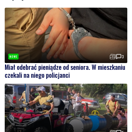
3
NOWE
Miał odebrać pieniądze od seniora. W mieszkaniu
czekali na niego policjanci
5
Strażacy pokazali swoje umiejętności. Rodzinny
festyn przyciągnął mieszkańców oraz gości