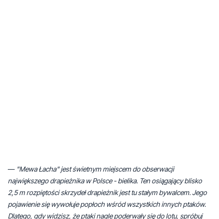
—
"Mewa Łacha" jest świetnym miejscem do obserwacji
największego drapieżnika w Polsce - bielika. Ten osiągający blisko
2,5 m rozpiętości skrzydeł drapieżnik jest tu stałym bywalcem. Jego
pojawienie się wywołuje popłoch wśród wszystkich innych ptaków.
Dlatego, gdy widzisz, że ptaki nagle poderwały się do lotu, spróbuj
odszukać tego olbrzyma
- czytamy na tablicy informacyjnej.
Gdy już nacieszycie oczy widokiem, to wytyczona ścieżka z