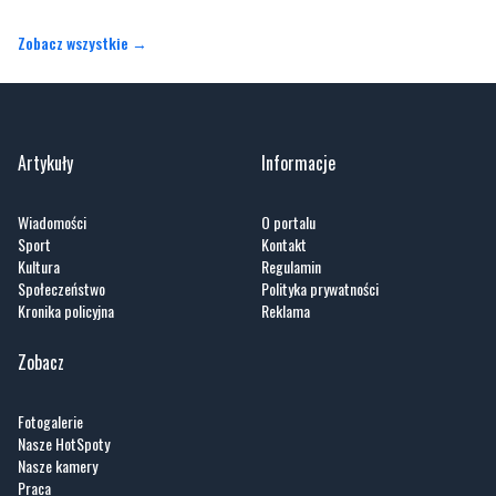
Artykuły
Informacje
Wiadomości
O portalu
Sport
Kontakt
Kultura
Regulamin
Społeczeństwo
Polityka prywatności
Kronika policyjna
Reklama
Zobacz
Fotogalerie
Nasze HotSpoty
Nasze kamery
Praca
Praca IT Gdańsk
GoWork.pl
Dodaj ofertę pracy