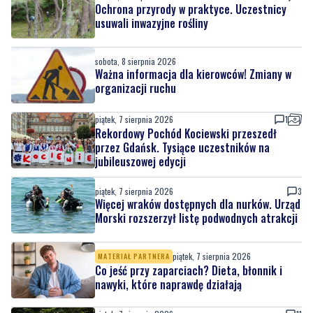
sobota, 8 sierpnia 2026
Ważna informacja dla kierowców! Zmiany w
organizacji ruchu
piątek, 7 sierpnia 2026
1
Rekordowy Pochód Kociewski przeszedł
przez Gdańsk. Tysiące uczestników na
jubileuszowej edycji
piątek, 7 sierpnia 2026
3
Więcej wraków dostępnych dla nurków. Urząd
Morski rozszerzył listę podwodnych atrakcji
piątek, 7 sierpnia 2026
MATERIAŁ PARTNERA
Co jeść przy zaparciach? Dieta, błonnik i
nawyki, które naprawdę działają
piątek, 7 sierpnia 2026
11
Łosie coraz częściej pojawiają się na
Półwyspie Helskim. Burmistrz chce nowych
znaków drogowych