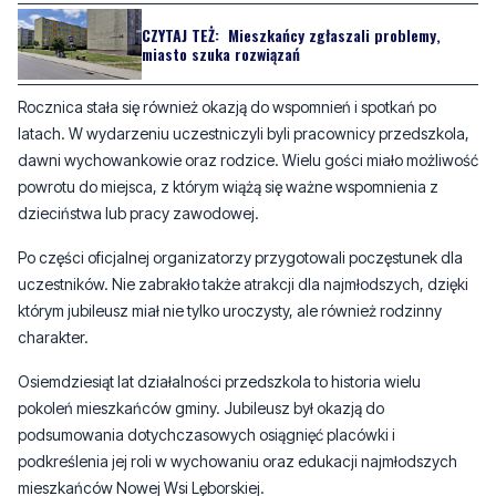
Rocznica stała się również okazją do wspomnień i spotkań po
latach. W wydarzeniu uczestniczyli byli pracownicy przedszkola,
dawni wychowankowie oraz rodzice. Wielu gości miało możliwość
powrotu do miejsca, z którym wiążą się ważne wspomnienia z
dzieciństwa lub pracy zawodowej.
Po części oficjalnej organizatorzy przygotowali poczęstunek dla
uczestników. Nie zabrakło także atrakcji dla najmłodszych, dzięki
którym jubileusz miał nie tylko uroczysty, ale również rodzinny
charakter.
Osiemdziesiąt lat działalności przedszkola to historia wielu
pokoleń mieszkańców gminy. Jubileusz był okazją do
podsumowania dotychczasowych osiągnięć placówki i
podkreślenia jej roli w wychowaniu oraz edukacji najmłodszych
mieszkańców Nowej Wsi Lęborskiej.
Byliście świadkami zdarzenia w naszym regionie? Chcecie
aby nasza redakcja zajęła się jakimś tematem? Czekamy na