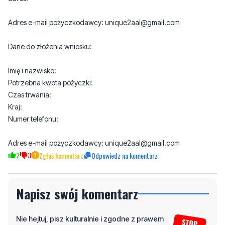
Dane do złożenia wniosku:
Imię i nazwisko:
Potrzebna kwota pożyczki:
Czas trwania:
Kraj:
Numer telefonu:
Adres e-mail pożyczkodawcy: unique2aal@gmail.com
2
3
Zgłoś komentarz
Odpowiedz na komentarz
Napisz swój komentarz
Nie hejtuj, pisz kulturalnie i zgodne z prawem
komentarze! Jeśli widzisz niestosowny wpis -
kliknij "zgłoś nadużycie".
Imię / Podpis