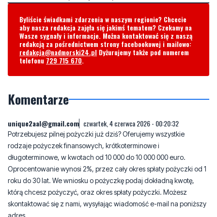
Wasze sygnały i informacje. Można kontaktować się z naszą
redakcją za pośrednictwem strony facebookowej i mailowo:
redakcja@nadmorski24.pl
Dyżurujemy także pod numerem
telefonu
729 715 670
.
Komentarze
unique2aal@gmail.com
czwartek, 4 czerwca 2026 - 00:20:32
Potrzebujesz pilnej pożyczki już dziś? Oferujemy wszystkie
rodzaje pożyczek finansowych, krótkoterminowe i
długoterminowe, w kwotach od 10 000 do 10 000 000 euro.
Oprocentowanie wynosi 2%, przez cały okres spłaty pożyczki od 1
roku do 30 lat. We wniosku o pożyczkę podaj dokładną kwotę,
którą chcesz pożyczyć, oraz okres spłaty pożyczki. Możesz
skontaktować się z nami, wysyłając wiadomość e-mail na poniższy
adres.
Adres e-mail pożyczkodawcy: unique2aal@gmail.com