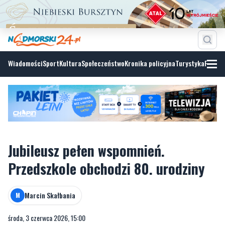
Wiadomości
Sport
Kultura
Społeczeństwo
Kronika policyjna
Turystyka
Fotoga
Jubileusz pełen wspomnień.
Przedszkole obchodzi 80. urodziny
Marcin Skałbania
M
środa, 3 czerwca 2026, 15:00