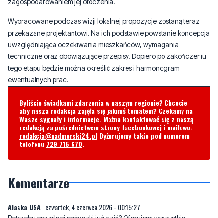
uwzględniająca oczekiwania mieszkańców, wymagania
techniczne oraz obowiązujące przepisy. Dopiero po zakończeniu
tego etapu będzie można określić zakres i harmonogram
ewentualnych prac.
Byliście świadkami zdarzenia w naszym regionie? Chcecie
aby nasza redakcja zajęła się jakimś tematem? Czekamy na
Wasze sygnały i informacje. Można kontaktować się z naszą
redakcją za pośrednictwem strony facebookowej i mailowo:
redakcja@nadmorski24.pl
Dyżurujemy także pod numerem
telefonu
729 715 670
.
Komentarze
Alaska USA
czwartek, 4 czerwca 2026 - 00:15:27
Potrzebujesz pilnej pożyczki już dziś? Oferujemy wszystkie
rodzaje pożyczek finansowych, krótkoterminowe i
długoterminowe, w kwotach od 10 000 do 10 000 000 euro.
Oprocentowanie wynosi 2%, przez cały okres spłaty pożyczki od 1