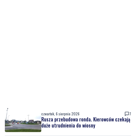
czwartek, 6 sierpnia 2026
7
Rusza przebudowa ronda. Kierowców czekają
duże utrudnienia do wiosny
czwartek, 6 sierpnia 2026
6
Nowy sprzęt z KPO już służy pacjentom, trwa
też rozbudowa placówki