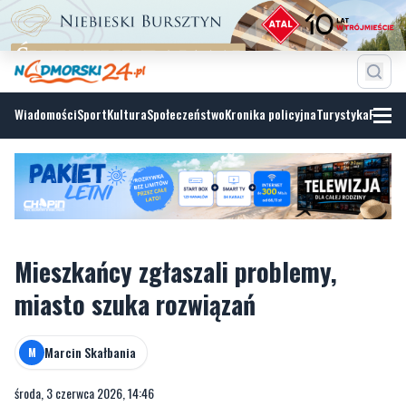
Wiadomości
Sport
Kultura
Społeczeństwo
Kronika policyjna
Turystyka
Fotoga
Mieszkańcy zgłaszali problemy,
miasto szuka rozwiązań
Marcin Skałbania
M
środa, 3 czerwca 2026, 14:46