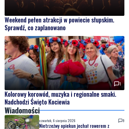
Sprawdź, co zaplanowano
1
Kolorowy korowód, muzyka i regionalne smaki.
Nadchodzi Święto Kociewia
Wiadomości
czwartek, 6 sierpnia 2026
9
Nietrzeźwy opiekun jechał rowerem z
dzieckiem. Dziewczynka nie miała kasku
czwartek, 6 sierpnia 2026