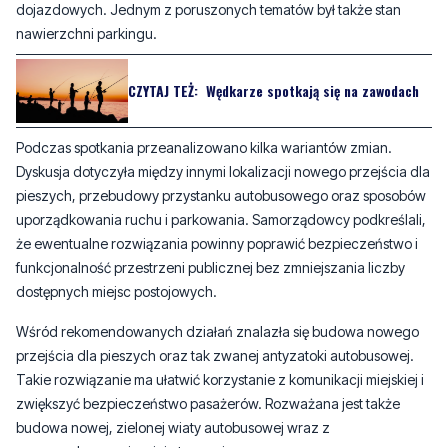
CZYTAJ TEŻ:
Wędkarze spotkają się na zawodach
Podczas spotkania przeanalizowano kilka wariantów zmian.
Dyskusja dotyczyła między innymi lokalizacji nowego przejścia dla
pieszych, przebudowy przystanku autobusowego oraz sposobów
uporządkowania ruchu i parkowania. Samorządowcy podkreślali,
że ewentualne rozwiązania powinny poprawić bezpieczeństwo i
funkcjonalność przestrzeni publicznej bez zmniejszania liczby
dostępnych miejsc postojowych.
Wśród rekomendowanych działań znalazła się budowa nowego
przejścia dla pieszych oraz tak zwanej antyzatoki autobusowej.
Takie rozwiązanie ma ułatwić korzystanie z komunikacji miejskiej i
zwiększyć bezpieczeństwo pasażerów. Rozważana jest także
budowa nowej, zielonej wiaty autobusowej wraz z
zagospodarowaniem jej otoczenia.
Wypracowane podczas wizji lokalnej propozycje zostaną teraz
przekazane projektantowi. Na ich podstawie powstanie koncepcja