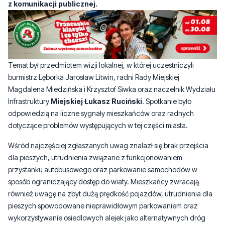
Temat był przedmiotem wizji lokalnej, w której uczestniczyli
burmistrz Lęborka Jarosław Litwin, radni Rady Miejskiej
Magdalena Miedzińska i Krzysztof Siwka oraz naczelnik Wydziału
Infrastruktury
Miejskiej Łukasz Ruciński
. Spotkanie było
odpowiedzią na liczne sygnały mieszkańców oraz radnych
dotyczące problemów występujących w tej części miasta.
Wśród najczęściej zgłaszanych uwag znalazł się brak przejścia
dla pieszych, utrudnienia związane z funkcjonowaniem
przystanku autobusowego oraz parkowanie samochodów w
sposób ograniczający dostęp do wiaty. Mieszkańcy zwracają
również uwagę na zbyt dużą prędkość pojazdów, utrudnienia dla
pieszych spowodowane nieprawidłowym parkowaniem oraz
wykorzystywanie osiedlowych alejek jako alternatywnych dróg
dojazdowych. Jednym z poruszonych tematów był także stan
nawierzchni parkingu.