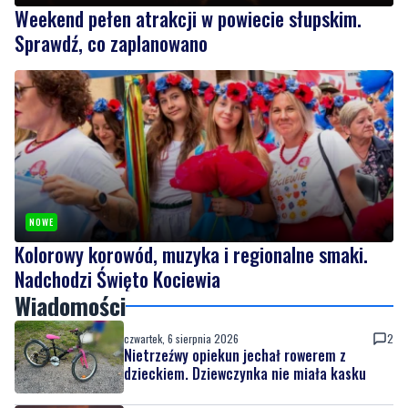
NOWE
Kolorowy korowód, muzyka i regionalne smaki.
Nadchodzi Święto Kociewia
Wiadomości
czwartek, 6 sierpnia 2026
2
Nietrzeźwy opiekun jechał rowerem z
dzieckiem. Dziewczynka nie miała kasku
czwartek, 6 sierpnia 2026
NOWE
Weekend pełen atrakcji w powiecie
słupskim. Sprawdź, co zaplanowano