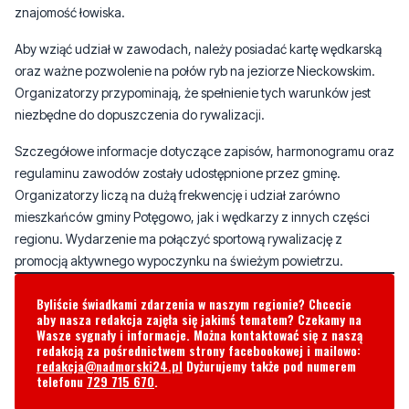
oraz ważne pozwolenie na połów ryb na jeziorze Nieckowskim.
Organizatorzy przypominają, że spełnienie tych warunków jest
niezbędne do dopuszczenia do rywalizacji.
Szczegółowe informacje dotyczące zapisów, harmonogramu oraz
regulaminu zawodów zostały udostępnione przez gminę.
Organizatorzy liczą na dużą frekwencję i udział zarówno
mieszkańców gminy Potęgowo, jak i wędkarzy z innych części
regionu. Wydarzenie ma połączyć sportową rywalizację z
promocją aktywnego wypoczynku na świeżym powietrzu.
Byliście świadkami zdarzenia w naszym regionie? Chcecie
aby nasza redakcja zajęła się jakimś tematem? Czekamy na
Wasze sygnały i informacje. Można kontaktować się z naszą
redakcją za pośrednictwem strony facebookowej i mailowo:
redakcja@nadmorski24.pl
Dyżurujemy także pod numerem
telefonu
729 715 670
.
Komentarze