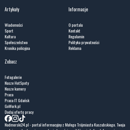
Wiadomości
O portalu
Sport
Kontakt
Kultura
Regulamin
Społeczeństwo
Polityka prywatności
Kronika policyjna
Reklama
Zobacz
Fotogalerie
Nasze HotSpoty
Nasze kamery
Praca
Praca IT Gdańsk
GoWork.pl
Dodaj ofertę pracy
Nadmorski24.pl - portal informacyjny z Małego Trójmiasta Kaszubskiego. Twoja
codzienna dawka najnowszych wiadomości z najbliższej okolicy. Informacje
społeczne, kulturalne i sportowe z Wejherowa, Pucka, Redy, Rumi i okolic.
Zawsze sprawdzone i aktualne info dla mieszkańców Małego Trójmiasta
Kaszubskiego.