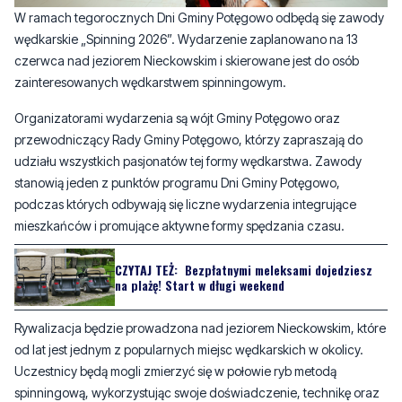
czerwca nad jeziorem Nieckowskim i skierowane jest do osób
zainteresowanych wędkarstwem spinningowym.
Organizatorami wydarzenia są wójt Gminy Potęgowo oraz
przewodniczący Rady Gminy Potęgowo, którzy zapraszają do
udziału wszystkich pasjonatów tej formy wędkarstwa. Zawody
stanowią jeden z punktów programu Dni Gminy Potęgowo,
podczas których odbywają się liczne wydarzenia integrujące
mieszkańców i promujące aktywne formy spędzania czasu.
CZYTAJ TEŻ:
Bezpłatnymi meleksami dojedziesz
na plażę! Start w długi weekend
Rywalizacja będzie prowadzona nad jeziorem Nieckowskim, które
od lat jest jednym z popularnych miejsc wędkarskich w okolicy.
Uczestnicy będą mogli zmierzyć się w połowie ryb metodą
spinningową, wykorzystując swoje doświadczenie, technikę oraz
znajomość łowiska.
Aby wziąć udział w zawodach, należy posiadać kartę wędkarską