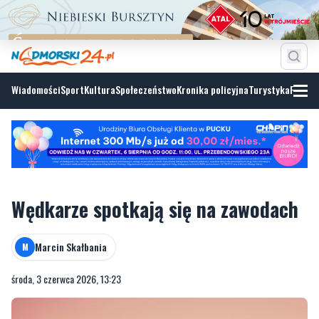
Wiadomości
Sport
Kultura
Społeczeństwo
Kronika policyjna
Turystyka
Fotoga
Wędkarze spotkają się na zawodach
Marcin Skałbania
M
środa, 3 czerwca 2026, 13:23