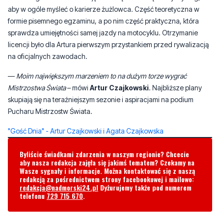
aby w ogóle myśleć o karierze żużlowca. Część teoretyczna w
formie pisemnego egzaminu, a po nim część praktyczna, która
sprawdza umiejętności samej jazdy na motocyklu. Otrzymanie
licencji było dla Artura pierwszym przystankiem przed rywalizacją
na oficjalnych zawodach.
—
Moim największym marzeniem to na dużym torze wygrać
Mistrzostwa Świata
– mówi
Artur Czajkowski
. Najbliższe plany
skupiają się na teraźniejszym sezonie i aspiracjami na podium
Pucharu Mistrzostw Świata.
"Gość Dnia" - Artur Czajkowski i Agata Czajkowska
Byliście świadkami zdarzenia w naszym regionie? Chcecie
aby nasza redakcja zajęła się jakimś tematem? Czekamy na
Wasze sygnały i informacje. Można kontaktować się z naszą
redakcją za pośrednictwem strony facebookowej i mailowo:
redakcja@nadmorski24.pl
Dyżurujemy także pod numerem
telefonu
729 715 670
.