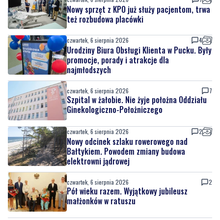
Nowy sprzęt z KPO już służy pacjentom, trwa
też rozbudowa placówki
czwartek, 6 sierpnia 2026
4
Urodziny Biura Obsługi Klienta w Pucku. Były
promocje, porady i atrakcje dla
najmłodszych
czwartek, 6 sierpnia 2026
7
Szpital w żałobie. Nie żyje położna Oddziału
Ginekologiczno-Położniczego
czwartek, 6 sierpnia 2026
2
Nowy odcinek szlaku rowerowego nad
Bałtykiem. Powodem zmiany budowa
elektrowni jądrowej
czwartek, 6 sierpnia 2026
2
Pół wieku razem. Wyjątkowy jubileusz
małżonków w ratuszu