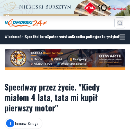
Wiadomości
Sport
Kultura
Społeczeństwo
Kronika policyjna
Turystyka
Fotoga
Speedway przez życie. "Kiedy
miałem 4 lata, tata mi kupił
pierwszy motor"
Tomasz Smuga
T