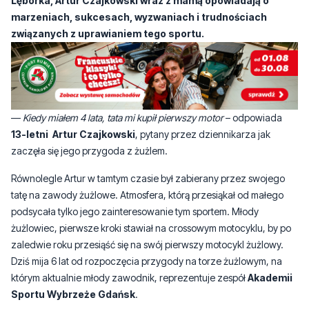
Lęborka, Artur Czajkowski wraz z mamą opowiadają o
marzeniach, sukcesach, wyzwaniach i trudnościach
związanych z uprawianiem tego sportu.
—
Kiedy miałem 4 lata, tata mi kupił pierwszy motor
– odpowiada
13-letni Artur Czajkowski
, pytany przez dziennikarza jak
zaczęła się jego przygoda z żużlem.
Równolegle Artur w tamtym czasie był zabierany przez swojego
tatę na zawody żużlowe. Atmosfera, którą przesiąkał od małego
podsycała tylko jego zainteresowanie tym sportem. Młody
żużlowiec, pierwsze kroki stawiał na crossowym motocyklu, by po
zaledwie roku przesiąść się na swój pierwszy motocykl żużlowy.
Dziś mija 6 lat od rozpoczęcia przygody na torze żużlowym, na
którym aktualnie młody zawodnik, reprezentuje zespół
Akademii
Sportu Wybrzeże Gdańsk
.