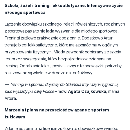
Szkoła, żużel i treningi lekkoatletyczne. Intensywne życie
młodego sportowca
Łączenie obowiązku szkolnego, relacji rówieśniczych, rodzinnych
z sportową pasją to nie lada wyzwanie dla młodego sportowca.
Treningi żużlowe praktycznie codziennie. Dodatkowo Artur
trenuje biegi lekkoatletyczne, które mają pomóc mu w ogólnym
przygotowaniu fizycznym. Młody zawodnik odbierany ze szkoły
jest przez swojego tatę, który bezpośrednio wiezie syna na
trening. Odrabianie lekcji, posiłki – często te obowiązki i potrzeby
realizowane są właśnie w drodze na tor żużlowy.
—
Treningi w Lęborku, dojazdy do Gdańska trzy razy w tygodniu,
plus wyjazdy po całej Polsce
– mówi
Agata Czajkowska
, mama
Artura.
Marzenia i plany na przyszłość związane z sportem
żużlowym
Zdanie egzaminu na licencję żużlową to obowiązkowy wymóg,